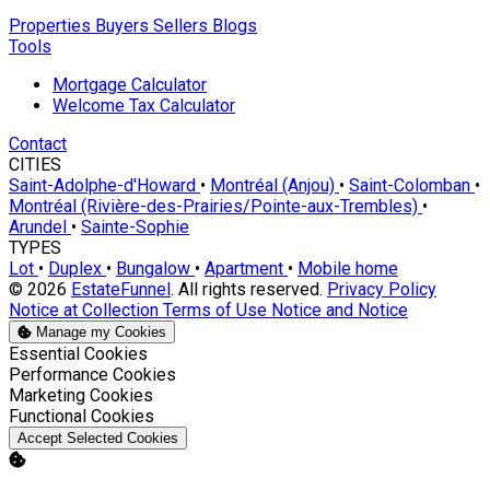
Properties
Buyers
Sellers
Blogs
Tools
Mortgage Calculator
Welcome Tax Calculator
Contact
CITIES
Saint-Adolphe-d'Howard
•
Montréal (Anjou)
•
Saint-Colomban
•
Montréal (Rivière-des-Prairies/Pointe-aux-Trembles)
•
Arundel
•
Sainte-Sophie
TYPES
Lot
•
Duplex
•
Bungalow
•
Apartment
•
Mobile home
© 2026
EstateFunnel
. All rights reserved.
Privacy Policy
Notice at Collection
Terms of Use
Notice and Notice
Manage my Cookies
Enable
Essential Cookies
Enable
Performance Cookies
Enable
Marketing Cookies
Enable
Functional Cookies
Accept Selected Cookies