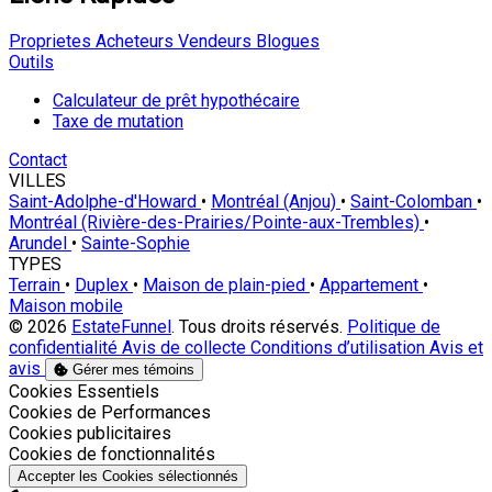
Proprietes
Acheteurs
Vendeurs
Blogues
Outils
Calculateur de prêt hypothécaire
Taxe de mutation
Contact
VILLES
Saint-Adolphe-d'Howard
•
Montréal (Anjou)
•
Saint-Colomban
•
Montréal (Rivière-des-Prairies/Pointe-aux-Trembles)
•
Arundel
•
Sainte-Sophie
TYPES
Terrain
•
Duplex
•
Maison de plain-pied
•
Appartement
•
Maison mobile
© 2026
EstateFunnel
. Tous droits réservés.
Politique de
confidentialité
Avis de collecte
Conditions d’utilisation
Avis et
avis
Gérer mes témoins
Activer
Cookies Essentiels
Activer
Cookies de Performances
Activer
Cookies publicitaires
Activer
Cookies de fonctionnalités
Accepter les Cookies sélectionnés