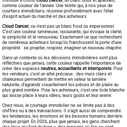
Institute a choisi
Cloud Dancer
, un blanc doux et apaisant,
comme couleur de l’année. Une teinte qui, à nos yeux de
courtiers immobiliers, résonne profondément avec l’état
d’esprit actuel du marché et des acheteurs.
Cloud Dancer
, ce n’est pas un blanc froid ou impersonnel.
C’est une couleur lumineuse, rassurante, qui évoque la clarté,
la simplicité et le renouveau. Exactement ce que recherchent
de nombreux acheteurs lorsqu’ils franchissent la porte d’une
propriété : se projeter, respirer, imaginer un nouveau chapitre.
Dans un contexte où les décisions immobilières sont plus
réfléchies que jamais, cette couleur rappelle l’importance de
créer des espaces
neutres, accueillants et intemporels
. Pour
les vendeurs, c’est un allié précieux : des murs clairs et
chaleureux permettent de mettre en valeur la lumière
naturelle, d’agrandir visuellement les pièces et de plaire au
plus grand nombre. Pour les acheteurs, c’est une toile blanche
qui laisse place à leurs idées, leurs goûts et leur avenir.
Chez nous, le courtage immobilier ne se limite pas à des
chiffres ou à des transactions. Il s’agit aussi de comprendre
les tendances, les émotions et les besoins humains derrière
chaque projet. En 2026, plus que jamais, les gens cherchent
des lieux qui font du bien — des maisons où l’on se sent