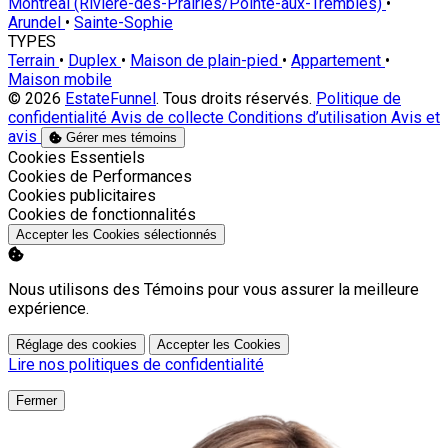
Montréal (Rivière-des-Prairies/Pointe-aux-Trembles)
•
Arundel
•
Sainte-Sophie
TYPES
Terrain
•
Duplex
•
Maison de plain-pied
•
Appartement
•
Maison mobile
© 2026
EstateFunnel
. Tous droits réservés.
Politique de
confidentialité
Avis de collecte
Conditions d’utilisation
Avis et
avis
Gérer mes témoins
Activer
Cookies Essentiels
Activer
Cookies de Performances
Activer
Cookies publicitaires
Activer
Cookies de fonctionnalités
Accepter les Cookies sélectionnés
Nous utilisons des Témoins pour vous assurer la meilleure
expérience.
Réglage des cookies
Accepter les Cookies
Lire nos politiques de confidentialité
Fermer