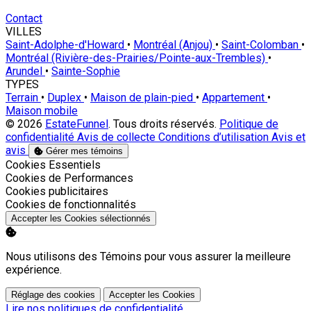
Contact
VILLES
Saint-Adolphe-d'Howard
•
Montréal (Anjou)
•
Saint-Colomban
•
Montréal (Rivière-des-Prairies/Pointe-aux-Trembles)
•
Arundel
•
Sainte-Sophie
TYPES
Terrain
•
Duplex
•
Maison de plain-pied
•
Appartement
•
Maison mobile
© 2026
EstateFunnel
. Tous droits réservés.
Politique de
confidentialité
Avis de collecte
Conditions d’utilisation
Avis et
avis
Gérer mes témoins
Activer
Cookies Essentiels
Activer
Cookies de Performances
Activer
Cookies publicitaires
Activer
Cookies de fonctionnalités
Accepter les Cookies sélectionnés
Nous utilisons des Témoins pour vous assurer la meilleure
expérience.
Réglage des cookies
Accepter les Cookies
Lire nos politiques de confidentialité