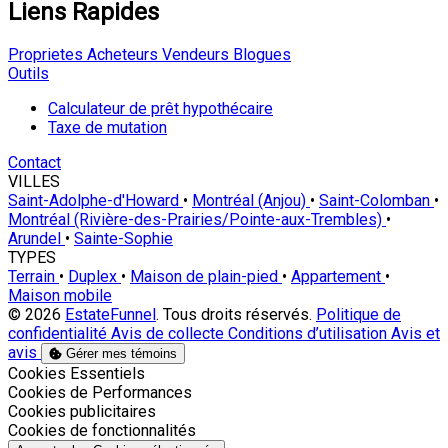
Liens Rapides
Proprietes
Acheteurs
Vendeurs
Blogues
Outils
Calculateur de prêt hypothécaire
Taxe de mutation
Contact
VILLES
Saint-Adolphe-d'Howard
•
Montréal (Anjou)
•
Saint-Colomban
•
Montréal (Rivière-des-Prairies/Pointe-aux-Trembles)
•
Arundel
•
Sainte-Sophie
TYPES
Terrain
•
Duplex
•
Maison de plain-pied
•
Appartement
•
Maison mobile
© 2026
EstateFunnel
. Tous droits réservés.
Politique de
confidentialité
Avis de collecte
Conditions d’utilisation
Avis et
avis
Gérer mes témoins
Activer
Cookies Essentiels
Activer
Cookies de Performances
Activer
Cookies publicitaires
Activer
Cookies de fonctionnalités