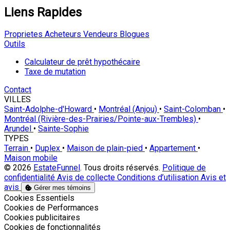
Liens Rapides
Proprietes
Acheteurs
Vendeurs
Blogues
Outils
Calculateur de prêt hypothécaire
Taxe de mutation
Contact
VILLES
Saint-Adolphe-d'Howard
•
Montréal (Anjou)
•
Saint-Colomban
•
Montréal (Rivière-des-Prairies/Pointe-aux-Trembles)
•
Arundel
•
Sainte-Sophie
TYPES
Terrain
•
Duplex
•
Maison de plain-pied
•
Appartement
•
Maison mobile
© 2026
EstateFunnel
. Tous droits réservés.
Politique de
confidentialité
Avis de collecte
Conditions d’utilisation
Avis et
avis
Gérer mes témoins
Activer
Cookies Essentiels
Activer
Cookies de Performances
Activer
Cookies publicitaires
Activer
Cookies de fonctionnalités