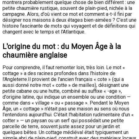
montrera probablement quelque chose de bien différent : une
petite chaumière rustique, souvent de plain-pied, nichée à la
campagne. Alors, d'où vient ce mot et comment a-t-il fini par
désigner nos maisons à deux étages bien-aimées ? C'est une
histoire fascinante de mots qui voyagent et de définitions qui
changent avec le temps et l'Atlantique.
L'origine du mot : du Moyen Âge à la
chaumière anglaise
Pour comprendre, il faut remonter loin, très loin. Le mot «
cottage » a des racines profondes dans l'histoire de
l'Angleterre.Il provient de l'ancien français « cote » (qui a
aussi donné notre mot « cotte » de mailles), désignant une
petite cabane ou une hutte, combiné au suffixe « -age »,
d'origine latine, qui indique un ensemble ou une condition —
comme dans « village » ou « passage ». Pendant le Moyen
Âge, un « cottage » n'était pas une maison au sens où nous
l'entendons aujourd'hui. C'était l'habitation rudimentaire d'un «
cotter » — un paysan ou un serf qui possédait une petite
parcelle de terre, souvent juste assez pour un jardin et
quelques bêtes. Un cottage médiéval était typiquement un
simple abri de plain-pied, construit avec des matériaux locaux