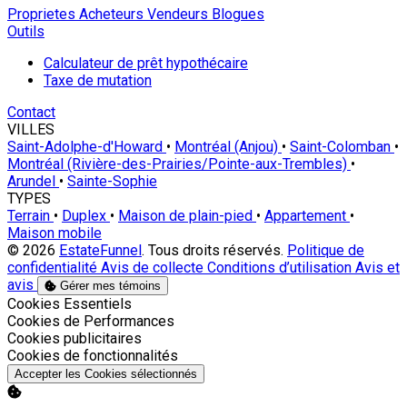
Proprietes
Acheteurs
Vendeurs
Blogues
Outils
Calculateur de prêt hypothécaire
Taxe de mutation
Contact
VILLES
Saint-Adolphe-d'Howard
•
Montréal (Anjou)
•
Saint-Colomban
•
Montréal (Rivière-des-Prairies/Pointe-aux-Trembles)
•
Arundel
•
Sainte-Sophie
TYPES
Terrain
•
Duplex
•
Maison de plain-pied
•
Appartement
•
Maison mobile
© 2026
EstateFunnel
. Tous droits réservés.
Politique de
confidentialité
Avis de collecte
Conditions d’utilisation
Avis et
avis
Gérer mes témoins
Activer
Cookies Essentiels
Activer
Cookies de Performances
Activer
Cookies publicitaires
Activer
Cookies de fonctionnalités
Accepter les Cookies sélectionnés