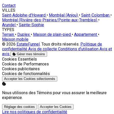
Contact
VILLES
Saint-Adolphe-d'Howard
•
Montréal (Anjou)
•
Saint-Colomban
•
Montréal (Rivière-des-Prairies/Pointe-aux-Trembles)
•
Arundel
•
Sainte-Sophie
TYPES
Terrain
•
Duplex
•
Maison de plain-pied
•
Appartement
•
Maison mobile
© 2026
EstateFunnel
. Tous droits réservés.
Politique de
confidentialité
Avis de collecte
Conditions d’utilisation
Avis et
avis
Gérer mes témoins
Activer
Cookies Essentiels
Activer
Cookies de Performances
Activer
Cookies publicitaires
Activer
Cookies de fonctionnalités
Accepter les Cookies sélectionnés
Nous utilisons des Témoins pour vous assurer la meilleure
expérience.
Réglage des cookies
Accepter les Cookies
Lire nos politiques de confidentialité