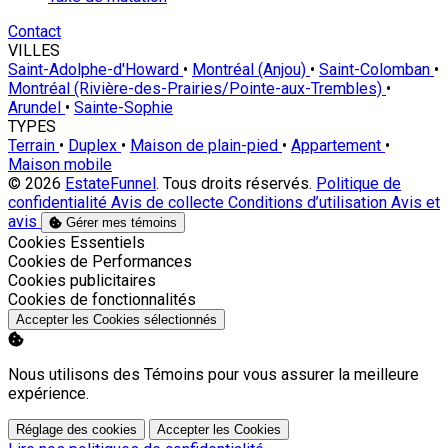
Contact
VILLES
Saint-Adolphe-d'Howard
•
Montréal (Anjou)
•
Saint-Colomban
•
Montréal (Rivière-des-Prairies/Pointe-aux-Trembles)
•
Arundel
•
Sainte-Sophie
TYPES
Terrain
•
Duplex
•
Maison de plain-pied
•
Appartement
•
Maison mobile
© 2026
EstateFunnel
. Tous droits réservés.
Politique de
confidentialité
Avis de collecte
Conditions d’utilisation
Avis et
avis
Gérer mes témoins
Activer
Cookies Essentiels
Activer
Cookies de Performances
Activer
Cookies publicitaires
Activer
Cookies de fonctionnalités
Accepter les Cookies sélectionnés
Nous utilisons des Témoins pour vous assurer la meilleure
expérience.
Réglage des cookies
Accepter les Cookies