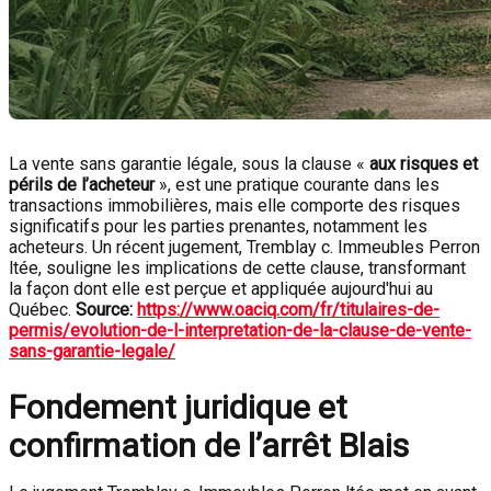
La vente sans garantie légale, sous la clause «
aux risques et
périls de l’acheteur
», est une pratique courante dans les
transactions immobilières, mais elle comporte des risques
significatifs pour les parties prenantes, notamment les
acheteurs. Un récent jugement, Tremblay c. Immeubles Perron
ltée, souligne les implications de cette clause, transformant
la façon dont elle est perçue et appliquée aujourd'hui au
Québec.
Source:
https://www.oaciq.com/fr/titulaires-de-
permis/evolution-de-l-interpretation-de-la-clause-de-vente-
sans-garantie-legale/
Fondement juridique et
confirmation de l’arrêt Blais