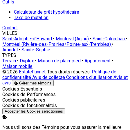
Outils
Calculateur de prêt hypothécaire
Taxe de mutation
Contact
VILLES
Saint-Adolphe-d'Howard
•
Montréal (Anjou)
•
Saint-Colomban
•
Montréal (Rivière-des-Prairies/Pointe-aux-Trembles)
•
Arundel
•
Sainte-Sophie
TYPES
Terrain
•
Duplex
•
Maison de plain-pied
•
Appartement
•
Maison mobile
© 2026
EstateFunnel
. Tous droits réservés.
Politique de
confidentialité
Avis de collecte
Conditions d’utilisation
Avis et
avis
Gérer mes témoins
Activer
Cookies Essentiels
Activer
Cookies de Performances
Activer
Cookies publicitaires
Activer
Cookies de fonctionnalités
Accepter les Cookies sélectionnés
Nous utilisons des Témoins pour vous assurer la meilleure