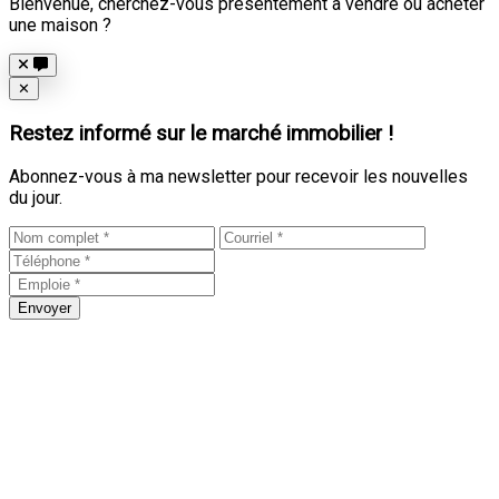
Bienvenue, cherchez-vous présentement à vendre ou acheter
une maison ?
Close
✕
Restez informé sur le marché immobilier !
Abonnez-vous à ma newsletter pour recevoir les nouvelles
du jour.
Envoyer