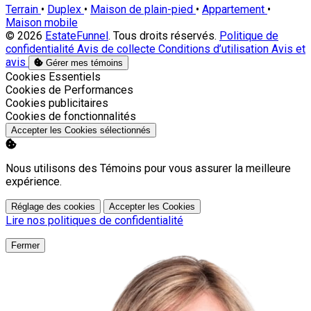
Terrain
•
Duplex
•
Maison de plain-pied
•
Appartement
•
Maison mobile
© 2026
EstateFunnel
. Tous droits réservés.
Politique de
confidentialité
Avis de collecte
Conditions d’utilisation
Avis et
avis
Gérer mes témoins
Activer
Cookies Essentiels
Activer
Cookies de Performances
Activer
Cookies publicitaires
Activer
Cookies de fonctionnalités
Accepter les Cookies sélectionnés
Nous utilisons des Témoins pour vous assurer la meilleure
expérience.
Réglage des cookies
Accepter les Cookies
Lire nos politiques de confidentialité
Fermer