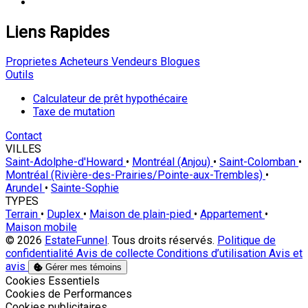
Liens Rapides
Proprietes
Acheteurs
Vendeurs
Blogues
Outils
Calculateur de prêt hypothécaire
Taxe de mutation
Contact
VILLES
Saint-Adolphe-d'Howard
•
Montréal (Anjou)
•
Saint-Colomban
•
Montréal (Rivière-des-Prairies/Pointe-aux-Trembles)
•
Arundel
•
Sainte-Sophie
TYPES
Terrain
•
Duplex
•
Maison de plain-pied
•
Appartement
•
Maison mobile
© 2026
EstateFunnel
. Tous droits réservés.
Politique de
confidentialité
Avis de collecte
Conditions d’utilisation
Avis et
avis
Gérer mes témoins
Activer
Cookies Essentiels
Activer
Cookies de Performances
Activer
Cookies publicitaires